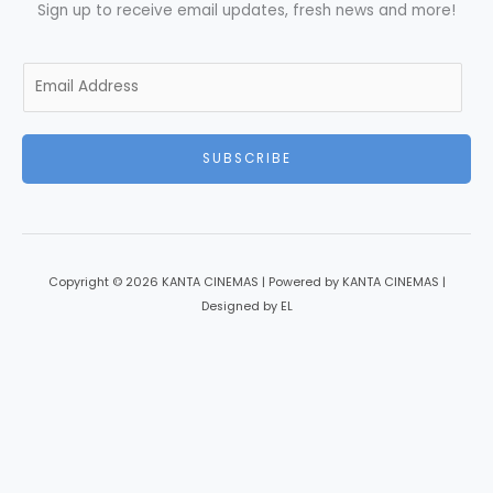
Sign up to receive email updates, fresh news and more!
E
m
a
i
SUBSCRIBE
l
*
Copyright © 2026 KANTA CINEMAS | Powered by KANTA CINEMAS |
Designed by EL