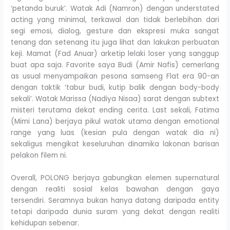
‘petanda buruk’. Watak Adi (Namron) dengan understated
acting yang minimal, terkawal dan tidak berlebihan dari
segi emosi, dialog, gesture dan ekspresi muka sangat
tenang dan setenang itu juga lihat dan lakukan perbuatan
keji. Mamat (Fad Anuar) arketip lelaki loser yang sanggup
buat apa saja. Favorite saya Budi (Amir Nafis) cemerlang
as usual menyampaikan pesona samseng Flat era 90-an
dengan taktik ‘tabur budi, kutip balik dengan body-body
sekali’. Watak Marissa (Nadiya Nisaa) sarat dengan subtext
misteri terutama dekat ending cerita. Last sekali, Fatima
(Mimi Lana) berjaya pikul watak utama dengan emotional
range yang luas (kesian pula dengan watak dia ni)
sekaligus mengikat keseluruhan dinamika lakonan barisan
pelakon filem ni.
Overall, POLONG berjaya gabungkan elemen supernatural
dengan realiti sosial kelas bawahan dengan gaya
tersendiri. Seramnya bukan hanya datang daripada entity
tetapi daripada dunia suram yang dekat dengan realiti
kehidupan sebenar.