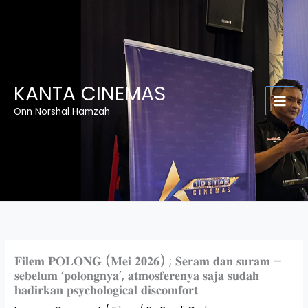
Skip
to
content
KANTA CINEMAS
Onn Norshal Hamzah
𝐅𝐢𝐥𝐞𝐦 𝐏𝐎𝐋𝐎𝐍𝐆 (𝐌𝐞𝐢 𝟐𝟎𝟐𝟔) ; 𝐒𝐞𝐫𝐚𝐦 𝐝𝐚𝐧 𝐬𝐮𝐫𝐚𝐦 –
𝐬𝐞𝐛𝐞𝐥𝐮𝐦 ‘𝐩𝐨𝐥𝐨𝐧𝐠𝐧𝐲𝐚’, 𝐚𝐭𝐦𝐨𝐬𝐟𝐞𝐫𝐞𝐧𝐲𝐚 𝐬𝐚𝐣𝐚 𝐬𝐮𝐝𝐚𝐡
𝐡𝐚𝐝𝐢𝐫𝐤𝐚𝐧 𝐩𝐬𝐲𝐜𝐡𝐨𝐥𝐨𝐠𝐢𝐜𝐚𝐥 𝐝𝐢𝐬𝐜𝐨𝐦𝐟𝐨𝐫𝐭