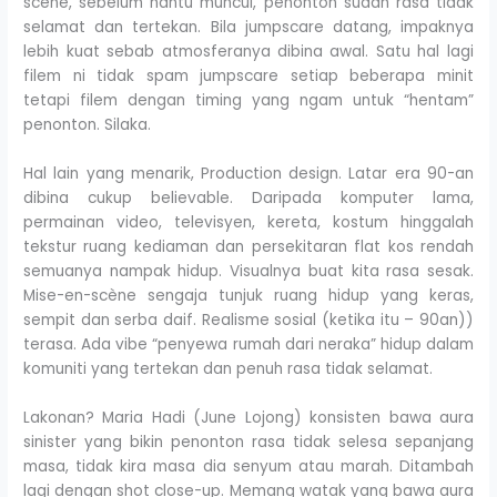
scene, sebelum hantu muncul, penonton sudah rasa tidak
selamat dan tertekan. Bila jumpscare datang, impaknya
lebih kuat sebab atmosferanya dibina awal. Satu hal lagi
filem ni tidak spam jumpscare setiap beberapa minit
tetapi filem dengan timing yang ngam untuk “hentam”
penonton. Silaka.
Hal lain yang menarik, Production design. Latar era 90-an
dibina cukup believable. Daripada komputer lama,
permainan video, televisyen, kereta, kostum hinggalah
tekstur ruang kediaman dan persekitaran flat kos rendah
semuanya nampak hidup. Visualnya buat kita rasa sesak.
Mise-en-scène sengaja tunjuk ruang hidup yang keras,
sempit dan serba daif. Realisme sosial (ketika itu – 90an))
terasa. Ada vibe “penyewa rumah dari neraka” hidup dalam
komuniti yang tertekan dan penuh rasa tidak selamat.
Lakonan? Maria Hadi (June Lojong) konsisten bawa aura
sinister yang bikin penonton rasa tidak selesa sepanjang
masa, tidak kira masa dia senyum atau marah. Ditambah
lagi dengan shot close-up. Memang watak yang bawa aura