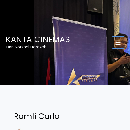
Skip
S
to
e
content
a
r
c
KANTA CINEMAS
h
Onn Norshal Hamzah
Ramli Carlo