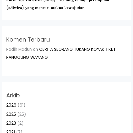
(𝐚𝐝𝐢𝐰𝐢𝐫𝐚) 𝐲𝐚𝐧𝐠 𝐦𝐞𝐧𝐜𝐚𝐫𝐢 𝐦𝐚𝐤𝐧𝐚 𝐤𝐞𝐰𝐮𝐣𝐮𝐝𝐚𝐧
Komen Terbaru
Rodih Madun
on
CERITA SEORANG TUKANG KOYAK TIKET
PANGGUNG WAYANG
Arkib
2026
(61)
2025
(25)
2023
(2)
2021
(7)