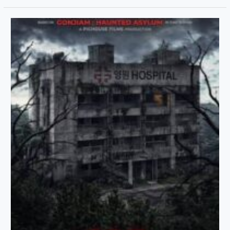
𝐅𝐢𝐥𝐞𝐦
𝟒𝟎𝟐
𝐑𝐔𝐌𝐀𝐇
𝐒𝐀𝐊𝐈𝐓
𝐀𝐍𝐆𝐊𝐄𝐑
𝐊𝐎𝐑𝐄𝐀
(𝟐𝟎𝟐𝟔)
;
𝐏𝐨𝐩𝐮𝐥𝐚𝐫𝐢𝐭𝐢
𝐝𝐢𝐤𝐞𝐣𝐚𝐫,
𝐭𝐫𝐚𝐠𝐞𝐝𝐢
𝐦𝐞𝐧𝐠𝐚𝐣𝐚𝐫