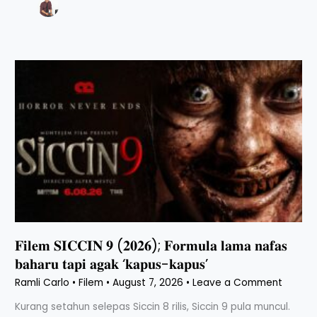
𝐅𝐢𝐥𝐞𝐦
𝐒𝐈𝐂𝐂𝐈𝐍
𝟗
(𝟐𝟎𝟐𝟔);
𝐅𝐨𝐫𝐦𝐮𝐥𝐚
𝐥𝐚𝐦𝐚
𝐧𝐚𝐟𝐚𝐬
𝐛𝐚𝐡𝐚𝐫𝐮
𝐭𝐚𝐩𝐢
𝐚𝐠𝐚𝐤
‘𝐤𝐚𝐩𝐮𝐬-
𝐤𝐚𝐩𝐮𝐬’
𝐅𝐢𝐥𝐞𝐦 𝐒𝐈𝐂𝐂𝐈𝐍 𝟗 (𝟐𝟎𝟐𝟔); 𝐅𝐨𝐫𝐦𝐮𝐥𝐚 𝐥𝐚𝐦𝐚 𝐧𝐚𝐟𝐚𝐬
𝐛𝐚𝐡𝐚𝐫𝐮 𝐭𝐚𝐩𝐢 𝐚𝐠𝐚𝐤 ‘𝐤𝐚𝐩𝐮𝐬-𝐤𝐚𝐩𝐮𝐬’
Ramli Carlo
•
Filem
•
August 7, 2026
•
Leave a Comment
Kurang setahun selepas Siccin 8 rilis, Siccin 9 pula muncul.