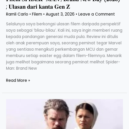
𝐝𝐚𝐫𝐢
; 𝐔𝐥𝐚𝐬𝐚𝐧 𝐝𝐚𝐫𝐢 𝐤𝐚𝐧𝐭𝐚 𝐆𝐞𝐧 𝐙
𝐤𝐚𝐧𝐭𝐚
Ramli Carlo
•
Filem
•
August 3, 2026
•
Leave a Comment
𝐆𝐞𝐧
𝐙
Selalunya saya berkongsi ulasan filem daripada perspektif
saya sebagai ‘bliau-bliau’. Kali ini, saya ingin memberi ruang
kepada pandangan generasi muda pula. Review ini ditulis
oleh anak perempuan saya, seorang peminat tegar Marvel
yang sentiasa mengikuti perkembangan MCU dan gemar
memburu setiap easter egg dalam filem-filemnya. Menarik
juga melihat bagaimana seorang peminat melihat Spider-
Man: Brand New
Read More »
𝐓𝐇𝐄
𝐎𝐃𝐘𝐒𝐒𝐄𝐘
(𝟐𝟎𝟐𝟔)
;
𝐊𝐢𝐬𝐚𝐡