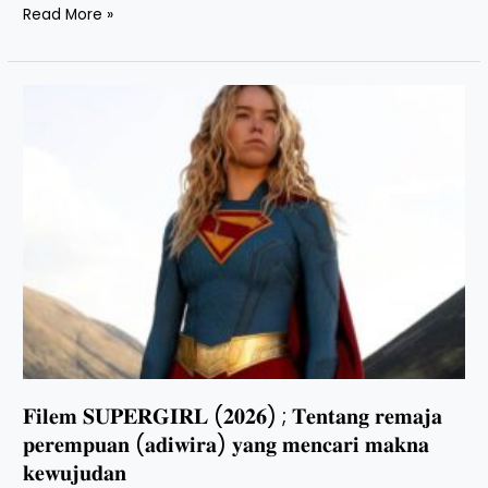
Read More »
𝐅𝐢𝐥𝐞𝐦
𝐒𝐔𝐏𝐄𝐑𝐆𝐈𝐑𝐋
(𝟐𝟎𝟐𝟔)
;
𝐓𝐞𝐧𝐭𝐚𝐧𝐠
𝐫𝐞𝐦𝐚𝐣𝐚
𝐩𝐞𝐫𝐞𝐦𝐩𝐮𝐚𝐧
(𝐚𝐝𝐢𝐰𝐢𝐫𝐚)
𝐲𝐚𝐧𝐠
𝐦𝐞𝐧𝐜𝐚𝐫𝐢
𝐦𝐚𝐤𝐧𝐚
𝐤𝐞𝐰𝐮𝐣𝐮𝐝𝐚𝐧
𝐅𝐢𝐥𝐞𝐦 𝐒𝐔𝐏𝐄𝐑𝐆𝐈𝐑𝐋 (𝟐𝟎𝟐𝟔) ; 𝐓𝐞𝐧𝐭𝐚𝐧𝐠 𝐫𝐞𝐦𝐚𝐣𝐚
𝐩𝐞𝐫𝐞𝐦𝐩𝐮𝐚𝐧 (𝐚𝐝𝐢𝐰𝐢𝐫𝐚) 𝐲𝐚𝐧𝐠 𝐦𝐞𝐧𝐜𝐚𝐫𝐢 𝐦𝐚𝐤𝐧𝐚
𝐤𝐞𝐰𝐮𝐣𝐮𝐝𝐚𝐧