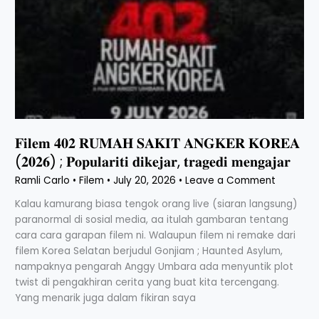
𝐅𝐢𝐥𝐞𝐦 𝟒𝟎𝟐 𝐑𝐔𝐌𝐀𝐇 𝐒𝐀𝐊𝐈𝐓 𝐀𝐍𝐆𝐊𝐄𝐑 𝐊𝐎𝐑𝐄𝐀
(𝟐𝟎𝟐𝟔) ; 𝐏𝐨𝐩𝐮𝐥𝐚𝐫𝐢𝐭𝐢 𝐝𝐢𝐤𝐞𝐣𝐚𝐫, 𝐭𝐫𝐚𝐠𝐞𝐝𝐢 𝐦𝐞𝐧𝐠𝐚𝐣𝐚𝐫
Ramli Carlo
•
Filem
•
July 20, 2026
•
Leave a Comment
Kalau kamurang biasa tengok orang live (siaran langsung)
paranormal di sosial media, aa itulah gambaran tentang
cara cara garapan filem ni. Walaupun filem ni remake dari
filem Korea Selatan berjudul Gonjiam ; Haunted Asylum,
nampaknya pengarah Anggy Umbara ada menyuntik plot
twist di pengakhiran cerita yang buat kita tercengang.
Yang menarik juga dalam fikiran saya