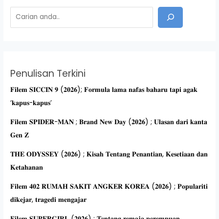
Penulisan Terkini
𝐅𝐢𝐥𝐞𝐦 𝐒𝐈𝐂𝐂𝐈𝐍 𝟗 (𝟐𝟎𝟐𝟔); 𝐅𝐨𝐫𝐦𝐮𝐥𝐚 𝐥𝐚𝐦𝐚 𝐧𝐚𝐟𝐚𝐬 𝐛𝐚𝐡𝐚𝐫𝐮 𝐭𝐚𝐩𝐢 𝐚𝐠𝐚𝐤
‘𝐤𝐚𝐩𝐮𝐬-𝐤𝐚𝐩𝐮𝐬’
𝐅𝐢𝐥𝐞𝐦 𝐒𝐏𝐈𝐃𝐄𝐑-𝐌𝐀𝐍 ; 𝐁𝐫𝐚𝐧𝐝 𝐍𝐞𝐰 𝐃𝐚𝐲 (𝟐𝟎𝟐𝟔) ; 𝐔𝐥𝐚𝐬𝐚𝐧 𝐝𝐚𝐫𝐢 𝐤𝐚𝐧𝐭𝐚
𝐆𝐞𝐧 𝐙
𝐓𝐇𝐄 𝐎𝐃𝐘𝐒𝐒𝐄𝐘 (𝟐𝟎𝟐𝟔) ; 𝐊𝐢𝐬𝐚𝐡 𝐓𝐞𝐧𝐭𝐚𝐧𝐠 𝐏𝐞𝐧𝐚𝐧𝐭𝐢𝐚𝐧, 𝐊𝐞𝐬𝐞𝐭𝐢𝐚𝐚𝐧 𝐝𝐚𝐧
𝐊𝐞𝐭𝐚𝐡𝐚𝐧𝐚𝐧
𝐅𝐢𝐥𝐞𝐦 𝟒𝟎𝟐 𝐑𝐔𝐌𝐀𝐇 𝐒𝐀𝐊𝐈𝐓 𝐀𝐍𝐆𝐊𝐄𝐑 𝐊𝐎𝐑𝐄𝐀 (𝟐𝟎𝟐𝟔) ; 𝐏𝐨𝐩𝐮𝐥𝐚𝐫𝐢𝐭𝐢
𝐝𝐢𝐤𝐞𝐣𝐚𝐫, 𝐭𝐫𝐚𝐠𝐞𝐝𝐢 𝐦𝐞𝐧𝐠𝐚𝐣𝐚𝐫
𝐅𝐢𝐥𝐞𝐦 𝐒𝐔𝐏𝐄𝐑𝐆𝐈𝐑𝐋 (𝟐𝟎𝟐𝟔) ; 𝐓𝐞𝐧𝐭𝐚𝐧𝐠 𝐫𝐞𝐦𝐚𝐣𝐚 𝐩𝐞𝐫𝐞𝐦𝐩𝐮𝐚𝐧