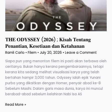
𝐓𝐞𝐧𝐭𝐚𝐧𝐠
𝐏𝐞𝐧𝐚𝐧𝐭𝐢𝐚𝐧,
𝐊𝐞𝐬𝐞𝐭𝐢𝐚𝐚𝐧
𝐝𝐚𝐧
𝐊𝐞𝐭𝐚𝐡𝐚𝐧𝐚𝐧
𝐓𝐇𝐄 𝐎𝐃𝐘𝐒𝐒𝐄𝐘 (𝟐𝟎𝟐𝟔) ; 𝐊𝐢𝐬𝐚𝐡 𝐓𝐞𝐧𝐭𝐚𝐧𝐠
𝐏𝐞𝐧𝐚𝐧𝐭𝐢𝐚𝐧, 𝐊𝐞𝐬𝐞𝐭𝐢𝐚𝐚𝐧 𝐝𝐚𝐧 𝐊𝐞𝐭𝐚𝐡𝐚𝐧𝐚𝐧
Ramli Carlo
•
Filem
•
July 20, 2026
•
Leave a Comment
Siapa pun yang menonton filem ini pasti akan terbawa oleh
ceritanya. Bukan hanya kerana pengembaraannya, tetapi
kerana kita sedang melihat visualisasi karya yang telah
bertahan hampir 3,000 tahun. Odyssey ialah epik Yunani
purba yang dikaitkan dengan Homer, penyair abad ke-8
Sebelum Masihi. Dalam garis masa dunia, karya ini muncul
berabad-abad sebelum kelahiran Nabi Isa AS
Read More »