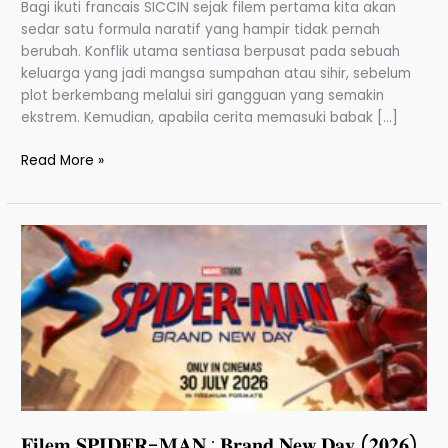
Bagi ikuti francais SICCIN sejak filem pertama kita akan
sedar satu formula naratif yang hampir tidak pernah
berubah. Konflik utama sentiasa berpusat pada sebuah
keluarga yang jadi mangsa sumpahan atau sihir, sebelum
plot berkembang melalui siri gangguan yang semakin
ekstrem. Kemudian, apabila cerita memasuki babak […]
Read More »
𝐅𝐢𝐥𝐞𝐦
𝐒𝐏𝐈𝐃𝐄𝐑-
𝐌𝐀𝐍
;
𝐁𝐫𝐚𝐧𝐝
𝐍𝐞𝐰
𝐃𝐚𝐲
(𝟐𝟎𝟐𝟔)
;
𝐔𝐥𝐚𝐬𝐚𝐧
𝐅𝐢𝐥𝐞𝐦 𝐒𝐏𝐈𝐃𝐄𝐑-𝐌𝐀𝐍 ; 𝐁𝐫𝐚𝐧𝐝 𝐍𝐞𝐰 𝐃𝐚𝐲 (𝟐𝟎𝟐𝟔)