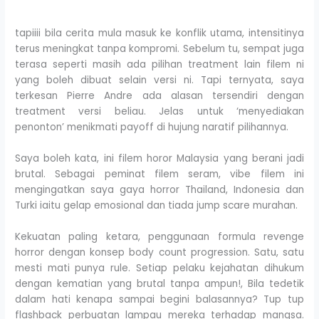
tapiiii bila cerita mula masuk ke konflik utama, intensitinya
terus meningkat tanpa kompromi. Sebelum tu, sempat juga
terasa seperti masih ada pilihan treatment lain filem ni
yang boleh dibuat selain versi ni. Tapi ternyata, saya
terkesan Pierre Andre ada alasan tersendiri dengan
treatment versi beliau. Jelas untuk ‘menyediakan
penonton’ menikmati payoff di hujung naratif pilihannya.
Saya boleh kata, ini filem horor Malaysia yang berani jadi
brutal. Sebagai peminat filem seram, vibe filem ini
mengingatkan saya gaya horror Thailand, Indonesia dan
Turki iaitu gelap emosional dan tiada jump scare murahan.
Kekuatan paling ketara, penggunaan formula revenge
horror dengan konsep body count progression. Satu, satu
mesti mati punya rule. Setiap pelaku kejahatan dihukum
dengan kematian yang brutal tanpa ampun!, Bila tedetik
dalam hati kenapa sampai begini balasannya? Tup tup
flashback perbuatan lampau mereka terhadap mangsa.