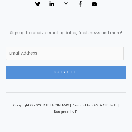
Sign up to receive email updates, fresh news and more!
E
m
a
i
SUBSCRIBE
l
*
Copyright © 2026 KANTA CINEMAS | Powered by KANTA CINEMAS |
Designed by EL