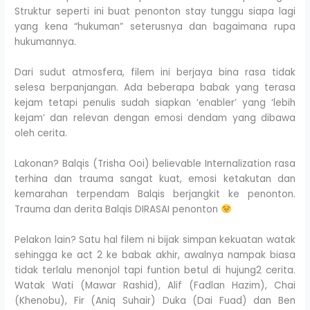
Struktur seperti ini buat penonton stay tunggu siapa lagi
yang kena “hukuman” seterusnya dan bagaimana rupa
hukumannya.
Dari sudut atmosfera, filem ini berjaya bina rasa tidak
selesa berpanjangan. Ada beberapa babak yang terasa
kejam tetapi penulis sudah siapkan ‘enabler’ yang ‘lebih
kejam’ dan relevan dengan emosi dendam yang dibawa
oleh cerita.
Lakonan? Balqis (Trisha Ooi) believable Internalization rasa
terhina dan trauma sangat kuat, emosi ketakutan dan
kemarahan terpendam Balqis berjangkit ke penonton.
Trauma dan derita Balqis DIRASAI penonton
Pelakon lain? Satu hal filem ni bijak simpan kekuatan watak
sehingga ke act 2 ke babak akhir, awalnya nampak biasa
tidak terlalu menonjol tapi funtion betul di hujung2 cerita.
Watak Wati (Mawar Rashid), Alif (Fadlan Hazim), Chai
(Khenobu), Fir (Aniq Suhair) Duka (Dai Fuad) dan Ben