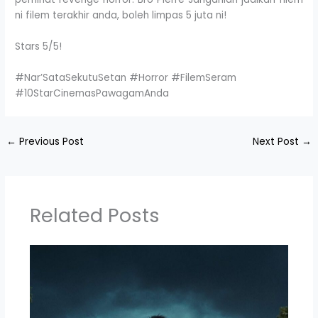
ni filem terakhir anda, boleh limpas 5 juta ni!
Stars 5/5!
#Nar’SataSekutuSetan #Horror #FilemSeram
#10StarCinemasPawagamAnda
←
Previous Post
Next Post
→
Related Posts