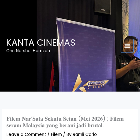
Skip
to
content
KANTA CINEMAS
Onn Norshal Hamzah
𝐅𝐢𝐥𝐞𝐦 𝐍𝐚𝐫’𝐒𝐚𝐭𝐚 𝐒𝐞𝐤𝐮𝐭𝐮 𝐒𝐞𝐭𝐚𝐧 (𝐌𝐞𝐢 𝟐𝟎𝟐𝟔) ; 𝐅𝐢𝐥𝐞𝐦
𝐬𝐞𝐫𝐚𝐦 𝐌𝐚𝐥𝐚𝐲𝐬𝐢𝐚 𝐲𝐚𝐧𝐠 𝐛𝐞𝐫𝐚𝐧𝐢 𝐣𝐚𝐝𝐢 𝐛𝐫𝐮𝐭𝐚𝐥.
Leave a Comment
/
Filem
/ By
Ramli Carlo