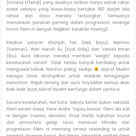
(Imranul Effendi) yang awalnya terlihat hanya watak rakan
sosial sebaya yang biasa-biasa bertukar 180 darjah bila
rahsia dan dosa mereka terbongkar. Semuanya
memainkan peranan penting dalam progression revenge
horror filem ni dengan ‘kejijikan’ karakter masing2.
Pelakon veteran Khatijah Tan (Nek Bayu), Namron
(Sariman), Wan Hanafi Su (Kyai Sidiq) dan Vanida Imran
(Ibu). Aura lakonan mereka memberi ‘weight’ kepada
keseluruhan naratif. Tidak terlalu banyak berdialog untuk
menguasai babak. Namron paling ‘sedap’
. Asyraf Muslim
sebagai Umar ditampilkan untuk redakan ketegangan
menonton. Wajah tenang dan aura ‘insyaAllah semua akan
baik-baik’ buat Ashraf Muslim berfungsi dalam cerita ni.
Secara keseluruhan, Nar’Sata: Sekutu Setan bukan sekadar
filem seram biasa. Piere Andre ‘tapau kemas’ filem dia kali
ni dengan trauma, dendam, ritual mistik, hukuman brutal
dan atmosfere gelap terus menerus! Klimaks dan
progression filem ni memang terasa rewarding la untuk
peminat revenge horror. Bro Pierre Janganlah jadikan filem