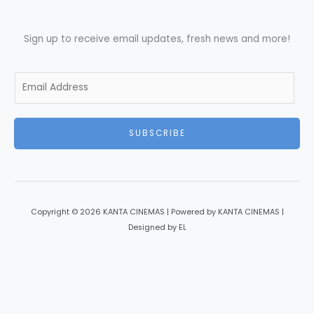
Sign up to receive email updates, fresh news and more!
E
m
a
i
SUBSCRIBE
l
*
Copyright © 2026 KANTA CINEMAS | Powered by KANTA CINEMAS |
Designed by EL