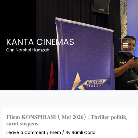
Skip
to
content
KANTA CINEMAS
Onn Norshal Hamzah
𝐅𝐢𝐥𝐞𝐦 𝐊𝐎𝐍𝐒𝐏𝐈𝐑𝐀𝐒𝐈 ( 𝐌𝐞𝐢 𝟐𝟎𝟐𝟔) ; 𝐓𝐡𝐫𝐢𝐥𝐥𝐞𝐫 𝐩𝐨𝐥𝐢𝐭𝐢𝐤,
𝐬𝐚𝐫𝐚𝐭 𝐬𝐮𝐬𝐩𝐞𝐧𝐬
Leave a Comment
/
Filem
/ By
Ramli Carlo