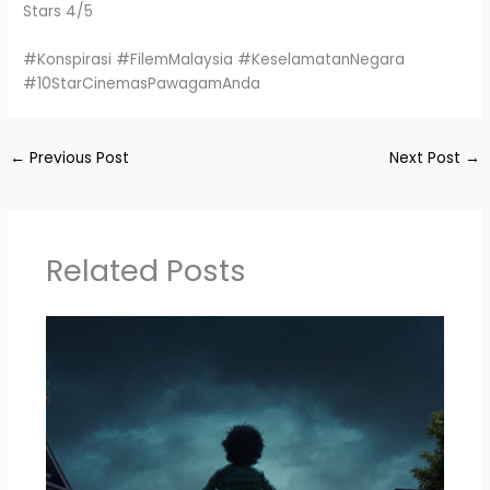
Stars 4/5
#Konspirasi #FilemMalaysia #KeselamatanNegara
#10StarCinemasPawagamAnda
←
Previous Post
Next Post
→
Related Posts