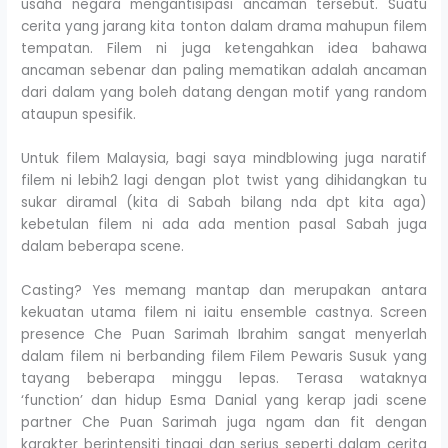
usaha negara mengantisipasi ancaman tersebut. Suatu
cerita yang jarang kita tonton dalam drama mahupun filem
tempatan. Filem ni juga ketengahkan idea bahawa
ancaman sebenar dan paling mematikan adalah ancaman
dari dalam yang boleh datang dengan motif yang random
ataupun spesifik.
Untuk filem Malaysia, bagi saya mindblowing juga naratif
filem ni lebih2 lagi dengan plot twist yang dihidangkan tu
sukar diramal (kita di Sabah bilang nda dpt kita aga)
kebetulan filem ni ada ada mention pasal Sabah juga
dalam beberapa scene.
Casting? Yes memang mantap dan merupakan antara
kekuatan utama filem ni iaitu ensemble castnya. Screen
presence Che Puan Sarimah Ibrahim sangat menyerlah
dalam filem ni berbanding filem Filem Pewaris Susuk yang
tayang beberapa minggu lepas. Terasa wataknya
‘function’ dan hidup Esma Danial yang kerap jadi scene
partner Che Puan Sarimah juga ngam dan fit dengan
karakter berintensiti tinggi dan serius seperti dalam cerita