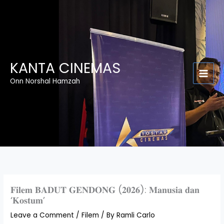
Skip
to
content
KANTA CINEMAS
Onn Norshal Hamzah
𝐅𝐢𝐥𝐞𝐦 𝐁𝐀𝐃𝐔𝐓 𝐆𝐄𝐍𝐃𝐎𝐍𝐆 (𝟐𝟎𝟐𝟔): 𝐌𝐚𝐧𝐮𝐬𝐢𝐚 𝐝𝐚𝐧
‘𝐊𝐨𝐬𝐭𝐮𝐦’
Leave a Comment
/
Filem
/ By
Ramli Carlo