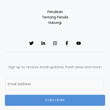
Penulisan
Tentang Penulis
Hubungi
Sign up to receive email updates, fresh news and more!
E
m
a
i
SUBSCRIBE
l
*