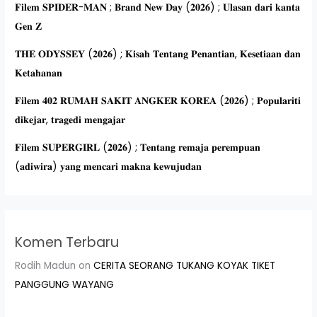
𝐅𝐢𝐥𝐞𝐦 𝐒𝐏𝐈𝐃𝐄𝐑-𝐌𝐀𝐍 ; 𝐁𝐫𝐚𝐧𝐝 𝐍𝐞𝐰 𝐃𝐚𝐲 (𝟐𝟎𝟐𝟔) ; 𝐔𝐥𝐚𝐬𝐚𝐧 𝐝𝐚𝐫𝐢 𝐤𝐚𝐧𝐭𝐚
𝐆𝐞𝐧 𝐙
𝐓𝐇𝐄 𝐎𝐃𝐘𝐒𝐒𝐄𝐘 (𝟐𝟎𝟐𝟔) ; 𝐊𝐢𝐬𝐚𝐡 𝐓𝐞𝐧𝐭𝐚𝐧𝐠 𝐏𝐞𝐧𝐚𝐧𝐭𝐢𝐚𝐧, 𝐊𝐞𝐬𝐞𝐭𝐢𝐚𝐚𝐧 𝐝𝐚𝐧
𝐊𝐞𝐭𝐚𝐡𝐚𝐧𝐚𝐧
𝐅𝐢𝐥𝐞𝐦 𝟒𝟎𝟐 𝐑𝐔𝐌𝐀𝐇 𝐒𝐀𝐊𝐈𝐓 𝐀𝐍𝐆𝐊𝐄𝐑 𝐊𝐎𝐑𝐄𝐀 (𝟐𝟎𝟐𝟔) ; 𝐏𝐨𝐩𝐮𝐥𝐚𝐫𝐢𝐭𝐢
𝐝𝐢𝐤𝐞𝐣𝐚𝐫, 𝐭𝐫𝐚𝐠𝐞𝐝𝐢 𝐦𝐞𝐧𝐠𝐚𝐣𝐚𝐫
𝐅𝐢𝐥𝐞𝐦 𝐒𝐔𝐏𝐄𝐑𝐆𝐈𝐑𝐋 (𝟐𝟎𝟐𝟔) ; 𝐓𝐞𝐧𝐭𝐚𝐧𝐠 𝐫𝐞𝐦𝐚𝐣𝐚 𝐩𝐞𝐫𝐞𝐦𝐩𝐮𝐚𝐧
(𝐚𝐝𝐢𝐰𝐢𝐫𝐚) 𝐲𝐚𝐧𝐠 𝐦𝐞𝐧𝐜𝐚𝐫𝐢 𝐦𝐚𝐤𝐧𝐚 𝐤𝐞𝐰𝐮𝐣𝐮𝐝𝐚𝐧
Komen Terbaru
Rodih Madun
on
CERITA SEORANG TUKANG KOYAK TIKET
PANGGUNG WAYANG