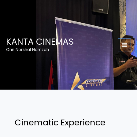
Skip
S
to
e
content
a
r
c
KANTA CINEMAS
h
Onn Norshal Hamzah
Cinematic Experience