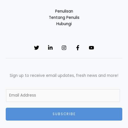
Penulisan
Tentang Penulis
Hubungi
Sign up to receive email updates, fresh news and more!
E
m
a
i
SUBSCRIBE
l
*