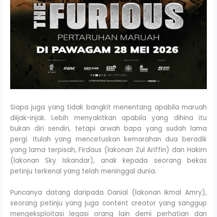
Siapa juga yang tidak bangkit menentang apabila maruah
diijak-injak. Lebih menyakitkan apabila yang dihina itu
bukan diri sendiri, tetapi arwah bapa yang sudah lama
pergi. Itulah yang mencetuskan kemarahan dua beradik
yang lama terpisah, Firdaus (lakonan Zul Ariffin) dan Hakim
(lakonan Sky Iskandar), anak kepada seorang bekas
petinju terkenal yang telah meninggal dunia.
Puncanya datang daripada Danial (lakonan Ikmal Amry),
seorang petinju yang juga content creator yang sanggup
mengeksploitasi legasi orang lain demi perhatian dan