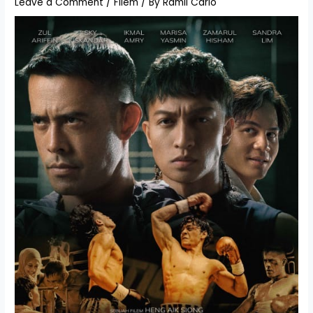
Leave a Comment
/
Filem
/ By
Ramli Carlo