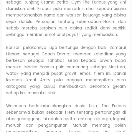
sebagai tunjang utama cerita. Gym The Furious yang kini
diuruskan oleh Firdaus pula menjadi simbol kepada usaha
mempertahankan nama dan warisan keluarga yang dibina
sejak dahulu. Persoalan tentang keberadaan Hakim dan
sebab mereka terpisah pula dibina sedikit demi sedikit
sehingga memberi emotional payoff yang memuaskan.
Barisan pelakonnya juga berfungsi dengan baik. Zamarul
Hisham sebagai Coach Emmet memberi kehadiran yang
berkesan sebagai sahabat setia kepada arwah bapa
mereka. Marisa Yasmin pula cemerlang sebagai Mastura,
watak yang menjadi pusat graviti emosi filem ini. Danial
lakonan Ikmal Amry pula berjaya menampilkan aura
antagonis yang cukup membuatkan penonton geram
setiap kali muncul di skrin.
Walaupun berlatarbelakangkan dunia tinju, The Furious
sebenarnya bukan sekadar filem tentang pertarungan di
atas gelanggang. Ini adalah cerita tentang keluarga, legasi,
maruah dan pengampunan. Maruah memang boleh
membangkitkan amarah, tetapi filem ini turut