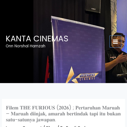
Skip
to
content
KANTA CINEMAS
Onn Norshal Hamzah
𝐅𝐢𝐥𝐞𝐦 𝐓𝐇𝐄 𝐅𝐔𝐑𝐈𝐎𝐔𝐒 (𝟐𝟎𝟐𝟔) ; 𝐏𝐞𝐫𝐭𝐚𝐫𝐮𝐡𝐚𝐧 𝐌𝐚𝐫𝐮𝐚𝐡
– 𝐌𝐚𝐫𝐮𝐚𝐡 𝐝𝐢𝐢𝐧𝐣𝐚𝐤, 𝐚𝐦𝐚𝐫𝐚𝐡 𝐛𝐞𝐫𝐭𝐢𝐧𝐝𝐚𝐤 𝐭𝐚𝐩𝐢 𝐢𝐭𝐮 𝐛𝐮𝐤𝐚𝐧
𝐬𝐚𝐭𝐮-𝐬𝐚𝐭𝐮𝐧𝐲𝐚 𝐣𝐚𝐰𝐚𝐩𝐚𝐧.