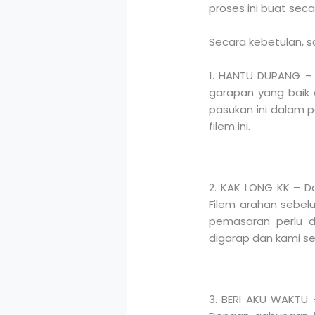
proses ini buat secar
Secara kebetulan, sa
1. HANTU DUPANG – D
garapan yang baik
pasukan ini dalam p
filem ini.
2. KAK LONG KK – Da
Filem arahan sebel
pemasaran perlu d
digarap dan kami s
3. BERI AKU WAKTU 