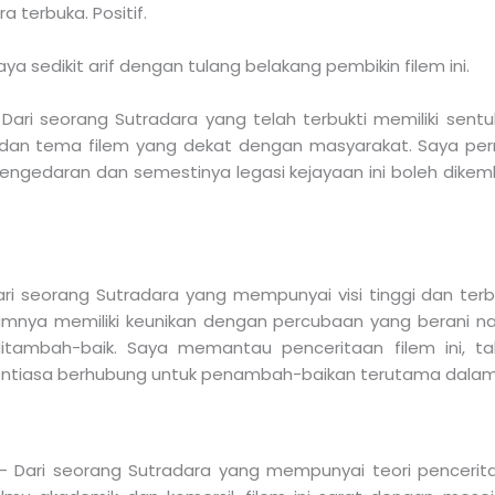
a terbuka. Positif.
ya sedikit arif dengan tulang belakang pembikin filem ini.
ari seorang Sutradara yang telah terbukti memiliki sentu
 dan tema filem yang dekat dengan masyarakat. Saya per
engedaran dan semestinya legasi kejayaan ini boleh dikem
ri seorang Sutradara yang mempunyai visi tinggi dan terb
umnya memiliki keunikan dengan percubaan yang berani na
itambah-baik. Saya memantau penceritaan filem ini, ta
entiasa berhubung untuk penambah-baikan terutama dalam 
– Dari seorang Sutradara yang mempunyai teori penceri