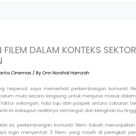
 FILEM DALAM KONTEKS SEKTO
N
anta Cinemas
/ By
Onn Norshal Hamzah
ang terpencil, saya memerhati perkembangan komuniti fi
elum mula secara langsung untuk menjurus masuk dalam 
 faktor sokongan, hala tuju dan pospek antara cabaran t
ti ini walaupun realitinya semangat dan keinginan itu tinggi
an ini, perkembangan komuniti filem Sabah menunjukkan akt
aya ingin menyentuh 3 filem yang masih di peringkat pe