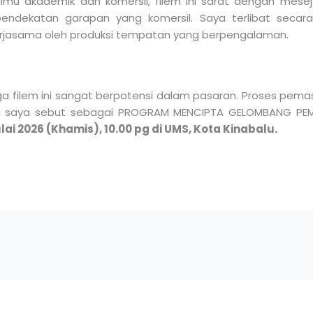
lmu akademik dan komersil, filem ini sarat dengan mese
ndekatan garapan yang komersil. Saya terlibat secara 
rjasama oleh produksi tempatan yang berpengalaman.
tiga filem ini sangat berpotensi dalam pasaran. Proses pem
 yang saya sebut sebagai PROGRAM MENCIPTA GELOMBANG P
ulai 2026 (Khamis), 10.00 pg di UMS, Kota Kinabalu.