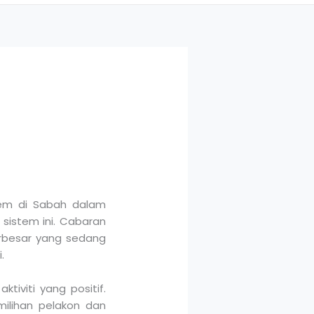
R
lem di Sabah dalam
sistem ini. Cabaran
erbesar yang sedang
.
iviti yang positif.
milihan pelakon dan