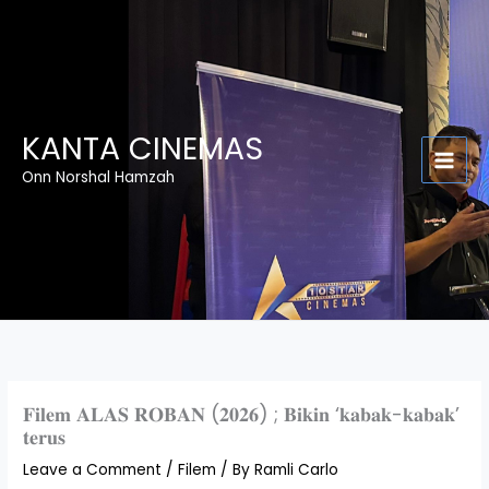
Skip
to
content
KANTA CINEMAS
Onn Norshal Hamzah
𝐅𝐢𝐥𝐞𝐦 𝐀𝐋𝐀𝐒 𝐑𝐎𝐁𝐀𝐍 (𝟐𝟎𝟐𝟔) ; 𝐁𝐢𝐤𝐢𝐧 ‘𝐤𝐚𝐛𝐚𝐤-𝐤𝐚𝐛𝐚𝐤’
𝐭𝐞𝐫𝐮𝐬
Leave a Comment
/
Filem
/ By
Ramli Carlo