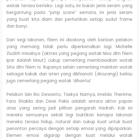
watak terasa berisiko. Lagi satu, ini bukan jenis seram yang
bergantung pada “jump scare” semata, ini jenis seram
yang buat kita diam dan perhatikan setiap sudut frame
dan bunyi.
Dari segi lakonan, filem ini disokong oleh barisan pelakon
yang memang tidak perlu diperkenalkan lagi. Michelle
Ziudith misalnya (aktres yang pegang watak Nisa dlm filem
Ipar Adalah Maut) cukup cemerlang membawakan watak
Sita dlm filem ni. Rupanya selain cemerlang mainkan watak
sebagai kakak dan isteri yang dikhianati (dicurangi) beliau
juga cemerlang pegang watak ‘dihantui’
Pelakon lain Rio Dewanto, Taskya Namya, Imelda Therinne,
Fara Shakila dan Dewi Pakis adalah antara aktor papan
atas yang sering jadi pilihan pengarah Hadrah. Kali ini
mereka semuanya sekali lagi buktikan kenapa lakonan
mereka terasa hidup, natural dan cukup kuat untuk buat
penonton percaya dengan setiap emosi yang dipaparkan.
Elemen emosi digarap dengan kuat melalui watak