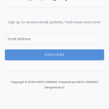
Sign up to receive email updates, fresh news and more!
E
m
a
i
SUBSCRIBE
l
*
Copyright © 2026 KANTA CINEMAS | Powered by KANTA CINEMAS |
Designed by EL