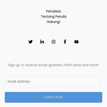
Penulisan
Tentang Penulis
Hubungi
Sign up to receive email updates, fresh news and more!
E
m
a
i
SUBSCRIBE
l
*