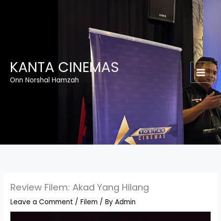
Skip
to
content
KANTA CINEMAS
Onn Norshal Hamzah
Review Filem: Akad Yang Hilang
Leave a Comment
/
Filem
/ By
Admin